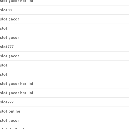
slot gacor hari ini
slot88
slot gacor
slot
slot gacor
slot777
slot gacor
slot
slot
slot gacor hari ini
slot gacor hari ini
slot777
slot online
slot gacor