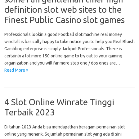
definition slot web sites to the
Finest Public Casino slot games
Professionals lookin a good Football slot machine real money
windfall is basically happy to take notice you to help you Real Bluish
Gambling enterprise is simply Jackpot Professionals. There is
certainly a lot more 150 online game to try out to your gaming
organization and you will far more step one / dos ones are…
Read More »
4 Slot Online Winrate Tinggi
Terbaik 2023
Di tahun 2023 Anda bisa mendapatkan beragam permainan slot
online yang menarik. Sejumlah permainan slot yang ada di sini