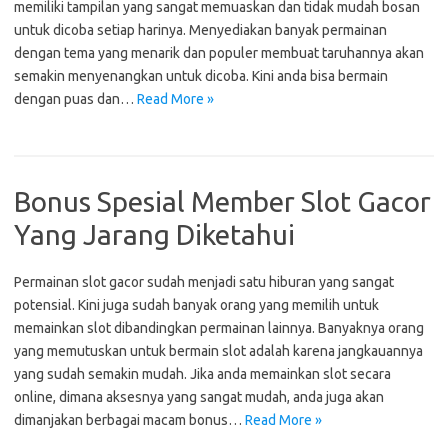
memiliki tampilan yang sangat memuaskan dan tidak mudah bosan
untuk dicoba setiap harinya. Menyediakan banyak permainan
dengan tema yang menarik dan populer membuat taruhannya akan
semakin menyenangkan untuk dicoba. Kini anda bisa bermain
dengan puas dan…
Read More »
Bonus Spesial Member Slot Gacor
Yang Jarang Diketahui
Permainan slot gacor sudah menjadi satu hiburan yang sangat
potensial. Kini juga sudah banyak orang yang memilih untuk
memainkan slot dibandingkan permainan lainnya. Banyaknya orang
yang memutuskan untuk bermain slot adalah karena jangkauannya
yang sudah semakin mudah. Jika anda memainkan slot secara
online, dimana aksesnya yang sangat mudah, anda juga akan
dimanjakan berbagai macam bonus…
Read More »