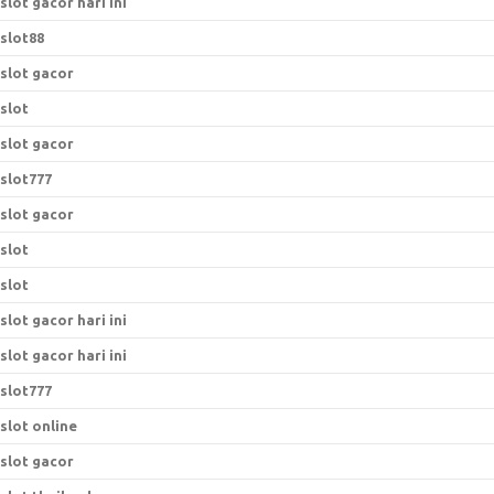
slot gacor hari ini
slot88
slot gacor
slot
slot gacor
slot777
slot gacor
slot
slot
slot gacor hari ini
slot gacor hari ini
slot777
slot online
slot gacor