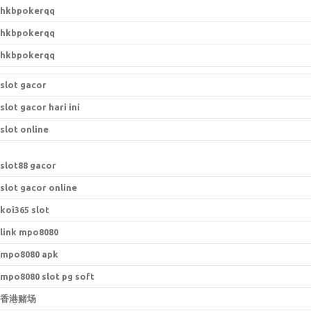
hkbpokerqq
hkbpokerqq
hkbpokerqq
slot gacor
slot gacor hari ini
slot online
s
lot88 gacor
slot gacor online
koi365 slot
link mpo8080
mpo8080 apk
mpo8080 slot pg soft
香港赌场