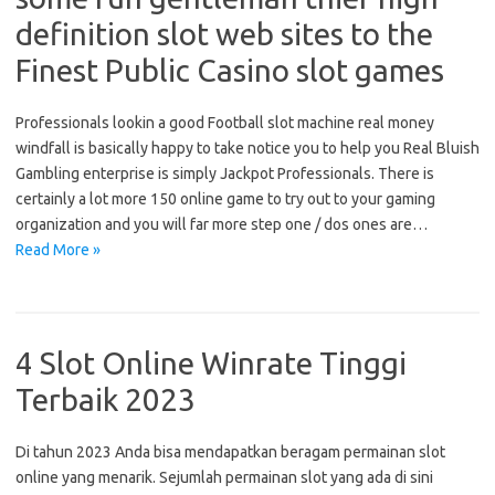
definition slot web sites to the
Finest Public Casino slot games
Professionals lookin a good Football slot machine real money
windfall is basically happy to take notice you to help you Real Bluish
Gambling enterprise is simply Jackpot Professionals. There is
certainly a lot more 150 online game to try out to your gaming
organization and you will far more step one / dos ones are…
Read More »
4 Slot Online Winrate Tinggi
Terbaik 2023
Di tahun 2023 Anda bisa mendapatkan beragam permainan slot
online yang menarik. Sejumlah permainan slot yang ada di sini