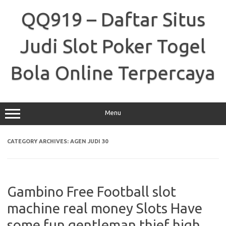
Skip
to
QQ919 – Daftar Situs
content
Judi Slot Poker Togel
Bola Online Terpercaya
Menu
CATEGORY ARCHIVES:
AGEN JUDI 30
Gambino Free Football slot
machine real money Slots Have
some fun gentleman thief high