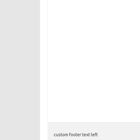
custom footer text left