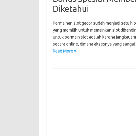
Diketahui
Permainan slot gacor sudah menjadi satu hib
yang memilih untuk memainkan slot diband
untuk bermain slot adalah karena jangkaua
secara online, dimana aksesnya yang sanga
Read More »