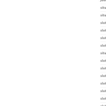
jud
sit
sit
slo
slo
slo
slo
sit
slo
slo
slo
slo
slo
slo