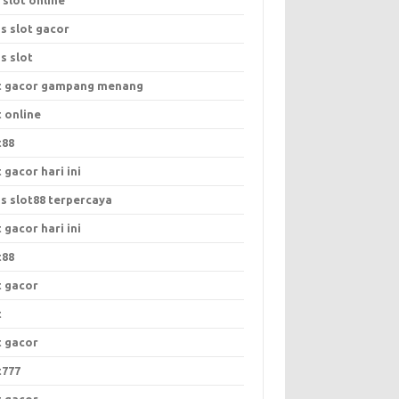
i slot online
us slot gacor
us slot
t gacor gampang menang
t online
t88
t gacor hari ini
us slot88 terpercaya
t gacor hari ini
t88
t gacor
t
t gacor
t777