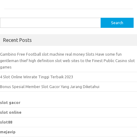
S
e
a
Recent Posts
r
c
Gambino Free Football slot machine real money Slots Have some fun
h
gentleman thief high definition slot web sites to the Finest Public Casino slot
f
games
o
4 Slot Online Winrate Tinggi Terbaik 2023
r
Bonus Spesial Member Slot Gacor Yang Jarang Diketahui
:
slot gacor
slot online
slot88
mejavip