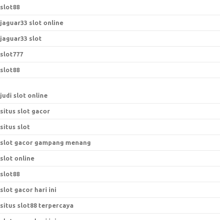
slot88
jaguar33 slot online
jaguar33 slot
slot777
slot88
judi slot online
situs slot gacor
situs slot
slot gacor gampang menang
slot online
slot88
slot gacor hari ini
situs slot88 terpercaya