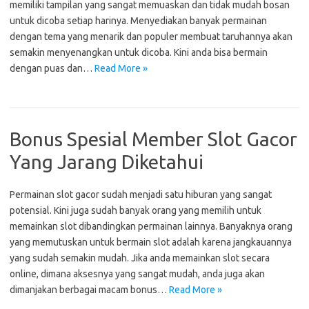
memiliki tampilan yang sangat memuaskan dan tidak mudah bosan
untuk dicoba setiap harinya. Menyediakan banyak permainan
dengan tema yang menarik dan populer membuat taruhannya akan
semakin menyenangkan untuk dicoba. Kini anda bisa bermain
dengan puas dan…
Read More »
Bonus Spesial Member Slot Gacor
Yang Jarang Diketahui
Permainan slot gacor sudah menjadi satu hiburan yang sangat
potensial. Kini juga sudah banyak orang yang memilih untuk
memainkan slot dibandingkan permainan lainnya. Banyaknya orang
yang memutuskan untuk bermain slot adalah karena jangkauannya
yang sudah semakin mudah. Jika anda memainkan slot secara
online, dimana aksesnya yang sangat mudah, anda juga akan
dimanjakan berbagai macam bonus…
Read More »