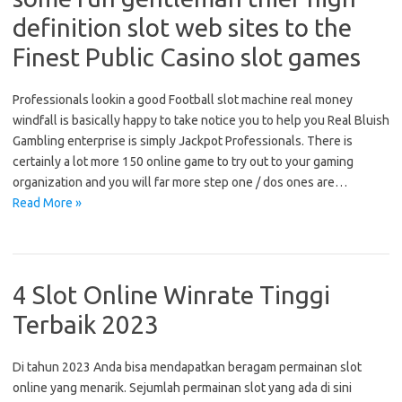
definition slot web sites to the
Finest Public Casino slot games
Professionals lookin a good Football slot machine real money
windfall is basically happy to take notice you to help you Real Bluish
Gambling enterprise is simply Jackpot Professionals. There is
certainly a lot more 150 online game to try out to your gaming
organization and you will far more step one / dos ones are…
Read More »
4 Slot Online Winrate Tinggi
Terbaik 2023
Di tahun 2023 Anda bisa mendapatkan beragam permainan slot
online yang menarik. Sejumlah permainan slot yang ada di sini