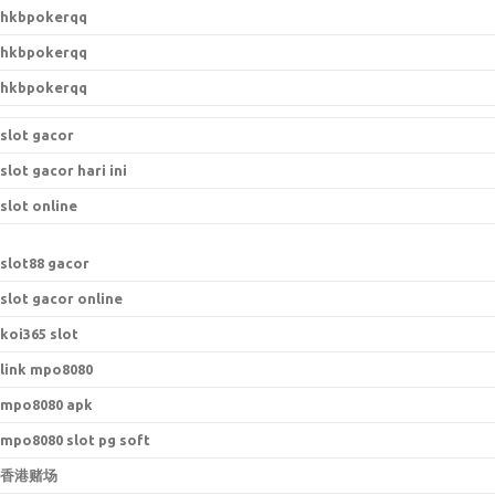
hkbpokerqq
hkbpokerqq
hkbpokerqq
slot gacor
slot gacor hari ini
slot online
s
lot88 gacor
slot gacor online
koi365 slot
link mpo8080
mpo8080 apk
mpo8080 slot pg soft
香港赌场