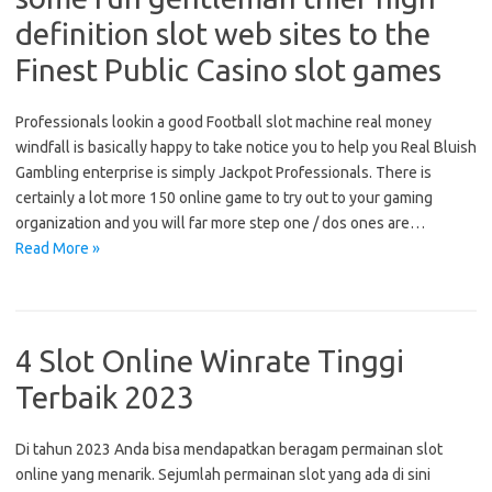
definition slot web sites to the
Finest Public Casino slot games
Professionals lookin a good Football slot machine real money
windfall is basically happy to take notice you to help you Real Bluish
Gambling enterprise is simply Jackpot Professionals. There is
certainly a lot more 150 online game to try out to your gaming
organization and you will far more step one / dos ones are…
Read More »
4 Slot Online Winrate Tinggi
Terbaik 2023
Di tahun 2023 Anda bisa mendapatkan beragam permainan slot
online yang menarik. Sejumlah permainan slot yang ada di sini