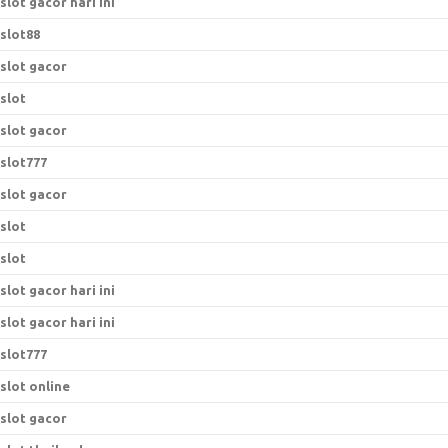
slot gacor hari ini
slot88
slot gacor
slot
slot gacor
slot777
slot gacor
slot
slot
slot gacor hari ini
slot gacor hari ini
slot777
slot online
slot gacor