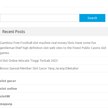
S
e
a
Recent Posts
r
c
Gambino Free Football slot machine real money Slots Have some fun
h
gentleman thief high definition slot web sites to the Finest Public Casino slot
f
games
o
4 Slot Online Winrate Tinggi Terbaik 2023
r
Bonus Spesial Member Slot Gacor Yang Jarang Diketahui
:
slot gacor
slot online
slot88
mejavip