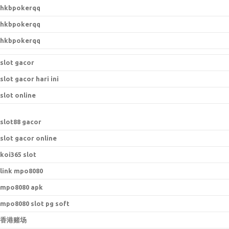
hkbpokerqq
hkbpokerqq
hkbpokerqq
slot gacor
slot gacor hari ini
slot online
s
lot88 gacor
slot gacor online
koi365 slot
link mpo8080
mpo8080 apk
mpo8080 slot pg soft
香港赌场