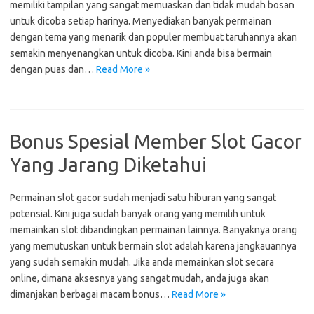
memiliki tampilan yang sangat memuaskan dan tidak mudah bosan
untuk dicoba setiap harinya. Menyediakan banyak permainan
dengan tema yang menarik dan populer membuat taruhannya akan
semakin menyenangkan untuk dicoba. Kini anda bisa bermain
dengan puas dan…
Read More »
Bonus Spesial Member Slot Gacor
Yang Jarang Diketahui
Permainan slot gacor sudah menjadi satu hiburan yang sangat
potensial. Kini juga sudah banyak orang yang memilih untuk
memainkan slot dibandingkan permainan lainnya. Banyaknya orang
yang memutuskan untuk bermain slot adalah karena jangkauannya
yang sudah semakin mudah. Jika anda memainkan slot secara
online, dimana aksesnya yang sangat mudah, anda juga akan
dimanjakan berbagai macam bonus…
Read More »