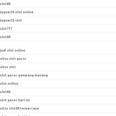
slot88
jaguar33 slot online
jaguar33 slot
slot777
slot88
judi slot online
situs slot gacor
situs slot
slot gacor gampang menang
slot online
slot88
slot gacor hari ini
situs slot88 terpercaya