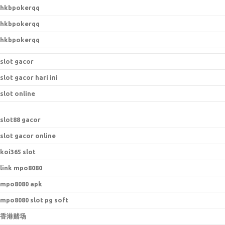
hkbpokerqq
hkbpokerqq
hkbpokerqq
slot gacor
slot gacor hari ini
slot online
s
lot88 gacor
slot gacor online
koi365 slot
link mpo8080
mpo8080 apk
mpo8080 slot pg soft
香港赌场