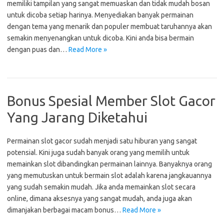
memiliki tampilan yang sangat memuaskan dan tidak mudah bosan
untuk dicoba setiap harinya. Menyediakan banyak permainan
dengan tema yang menarik dan populer membuat taruhannya akan
semakin menyenangkan untuk dicoba. Kini anda bisa bermain
dengan puas dan…
Read More »
Bonus Spesial Member Slot Gacor
Yang Jarang Diketahui
Permainan slot gacor sudah menjadi satu hiburan yang sangat
potensial. Kini juga sudah banyak orang yang memilih untuk
memainkan slot dibandingkan permainan lainnya. Banyaknya orang
yang memutuskan untuk bermain slot adalah karena jangkauannya
yang sudah semakin mudah. Jika anda memainkan slot secara
online, dimana aksesnya yang sangat mudah, anda juga akan
dimanjakan berbagai macam bonus…
Read More »