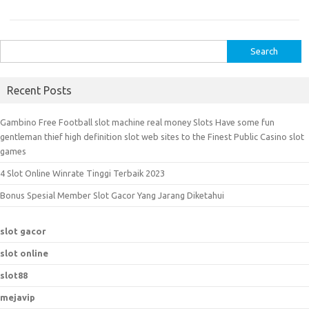
S
e
a
Recent Posts
r
c
Gambino Free Football slot machine real money Slots Have some fun
h
gentleman thief high definition slot web sites to the Finest Public Casino slot
f
games
o
4 Slot Online Winrate Tinggi Terbaik 2023
r
Bonus Spesial Member Slot Gacor Yang Jarang Diketahui
:
slot gacor
slot online
slot88
mejavip