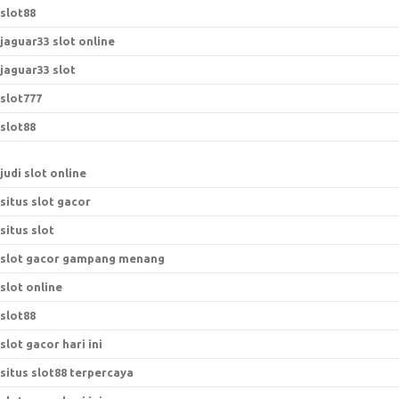
slot88
jaguar33 slot online
jaguar33 slot
slot777
slot88
judi slot online
situs slot gacor
situs slot
slot gacor gampang menang
slot online
slot88
slot gacor hari ini
situs slot88 terpercaya