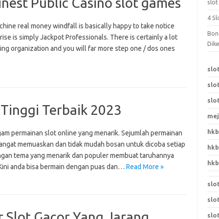
Finest Public Casino slot games
slo
4 Sl
chine real money windfall is basically happy to take notice
Bon
se is simply Jackpot Professionals. There is certainly a lot
Dik
ing organization and you will far more step one / dos ones
slo
slo
slo
 Tinggi Terbaik 2023
mej
hk
am permainan slot online yang menarik. Sejumlah permainan
g sangat memuaskan dan tidak mudah bosan untuk dicoba setiap
hk
ngan tema yang menarik dan populer membuat taruhannya
hk
Kini anda bisa bermain dengan puas dan…
Read More »
slo
slo
 Slot Gacor Yang Jarang
slo