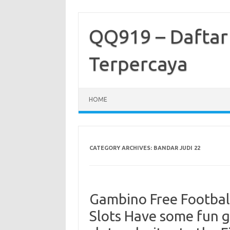
Skip
to
content
QQ919 – Daftar 
Terpercaya
HOME
CATEGORY ARCHIVES:
BANDAR JUDI 22
Gambino Free Footbal
Slots Have some fun g