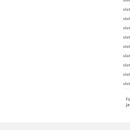
slo
slo
slo
slo
slo
slo
slo
slo
slo
slo
Fo
ja