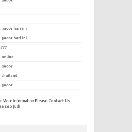
t gacor
t
t
t gacor hari ini
t gacor hari ini
t777
t online
t gacor
t thailand
t gacor
r More Information Please
Contact Us
sa seo judi