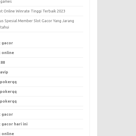
t games
ot Online Winrate Tinggi Terbaik 2023
us Spesial Member Slot Gacor Yang Jarang
etahui
t gacor
t online
t88
avip
bpokerqq
bpokerqq
bpokerqq
t gacor
t gacor hari ini
t online