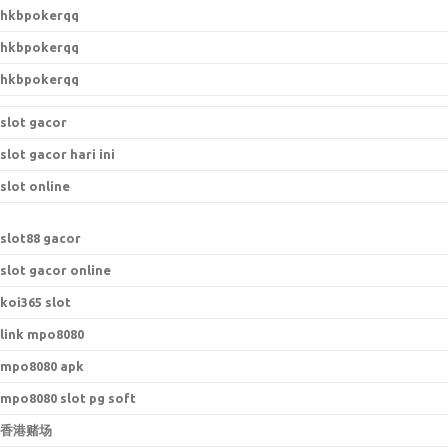
hkbpokerqq
hkbpokerqq
hkbpokerqq
slot gacor
slot gacor hari ini
slot online
s
lot88 gacor
slot gacor online
koi365 slot
link mpo8080
mpo8080 apk
mpo8080 slot pg soft
香港赌场