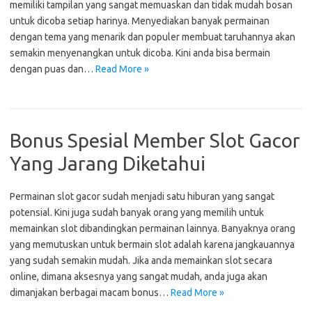
memiliki tampilan yang sangat memuaskan dan tidak mudah bosan
untuk dicoba setiap harinya. Menyediakan banyak permainan
dengan tema yang menarik dan populer membuat taruhannya akan
semakin menyenangkan untuk dicoba. Kini anda bisa bermain
dengan puas dan…
Read More »
Bonus Spesial Member Slot Gacor
Yang Jarang Diketahui
Permainan slot gacor sudah menjadi satu hiburan yang sangat
potensial. Kini juga sudah banyak orang yang memilih untuk
memainkan slot dibandingkan permainan lainnya. Banyaknya orang
yang memutuskan untuk bermain slot adalah karena jangkauannya
yang sudah semakin mudah. Jika anda memainkan slot secara
online, dimana aksesnya yang sangat mudah, anda juga akan
dimanjakan berbagai macam bonus…
Read More »