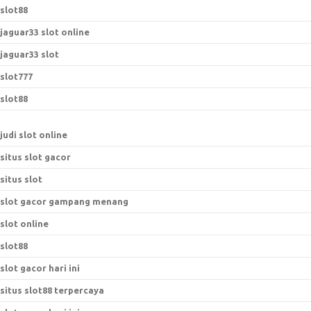
slot88
jaguar33 slot online
jaguar33 slot
slot777
slot88
judi slot online
situs slot gacor
situs slot
slot gacor gampang menang
slot online
slot88
slot gacor hari ini
situs slot88 terpercaya