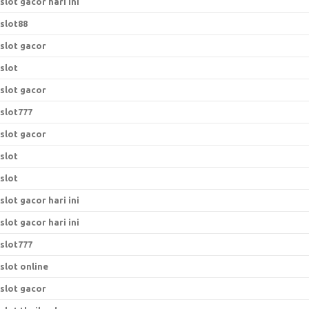
slot gacor hari ini
slot88
slot gacor
slot
slot gacor
slot777
slot gacor
slot
slot
slot gacor hari ini
slot gacor hari ini
slot777
slot online
slot gacor