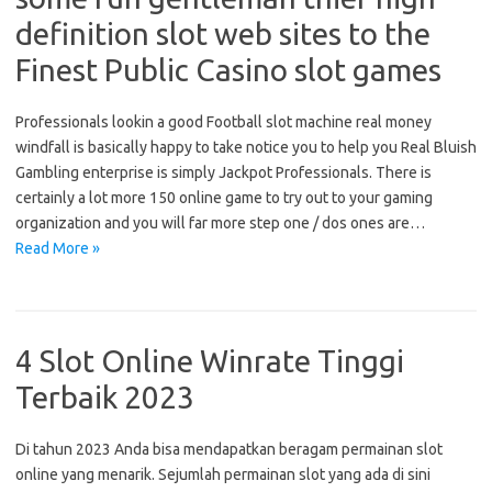
definition slot web sites to the
Finest Public Casino slot games
Professionals lookin a good Football slot machine real money
windfall is basically happy to take notice you to help you Real Bluish
Gambling enterprise is simply Jackpot Professionals. There is
certainly a lot more 150 online game to try out to your gaming
organization and you will far more step one / dos ones are…
Read More »
4 Slot Online Winrate Tinggi
Terbaik 2023
Di tahun 2023 Anda bisa mendapatkan beragam permainan slot
online yang menarik. Sejumlah permainan slot yang ada di sini