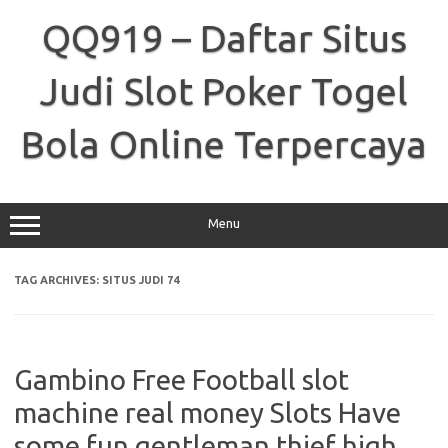
Skip
to
QQ919 – Daftar Situs
content
Judi Slot Poker Togel
Bola Online Terpercaya
Menu
TAG ARCHIVES:
SITUS JUDI 74
Gambino Free Football slot
machine real money Slots Have
some fun gentleman thief high