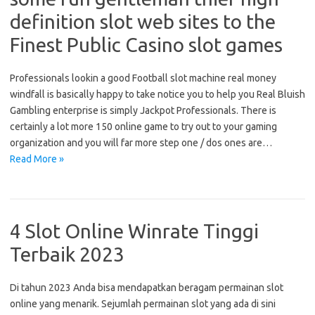
definition slot web sites to the
Finest Public Casino slot games
Professionals lookin a good Football slot machine real money
windfall is basically happy to take notice you to help you Real Bluish
Gambling enterprise is simply Jackpot Professionals. There is
certainly a lot more 150 online game to try out to your gaming
organization and you will far more step one / dos ones are…
Read More »
4 Slot Online Winrate Tinggi
Terbaik 2023
Di tahun 2023 Anda bisa mendapatkan beragam permainan slot
online yang menarik. Sejumlah permainan slot yang ada di sini