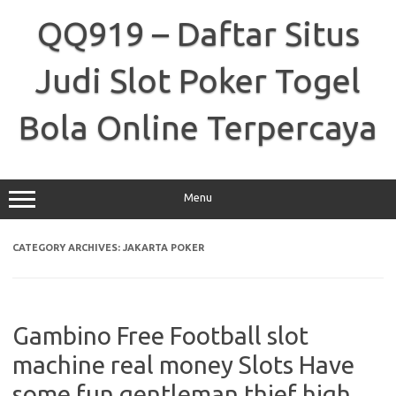
Skip
to
QQ919 – Daftar Situs
content
Judi Slot Poker Togel
Bola Online Terpercaya
Menu
CATEGORY ARCHIVES:
JAKARTA POKER
Gambino Free Football slot
machine real money Slots Have
some fun gentleman thief high