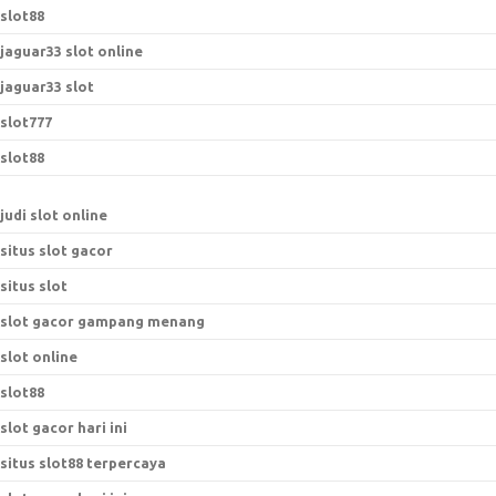
slot88
jaguar33 slot online
jaguar33 slot
slot777
slot88
judi slot online
situs slot gacor
situs slot
slot gacor gampang menang
slot online
slot88
slot gacor hari ini
situs slot88 terpercaya