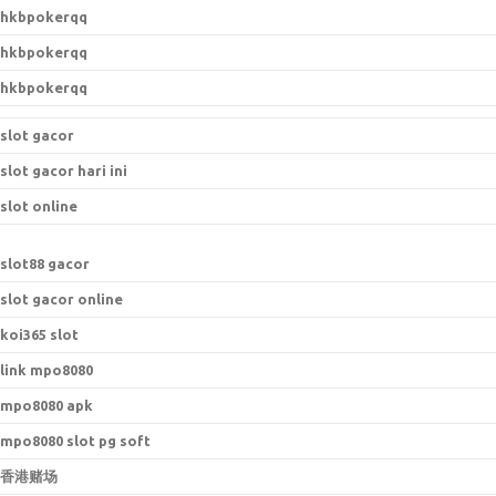
hkbpokerqq
hkbpokerqq
hkbpokerqq
slot gacor
slot gacor hari ini
slot online
s
lot88 gacor
slot gacor online
koi365 slot
link mpo8080
mpo8080 apk
mpo8080 slot pg soft
香港赌场