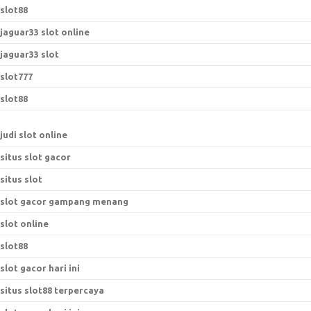
slot88
jaguar33 slot online
jaguar33 slot
slot777
slot88
judi slot online
situs slot gacor
situs slot
slot gacor gampang menang
slot online
slot88
slot gacor hari ini
situs slot88 terpercaya