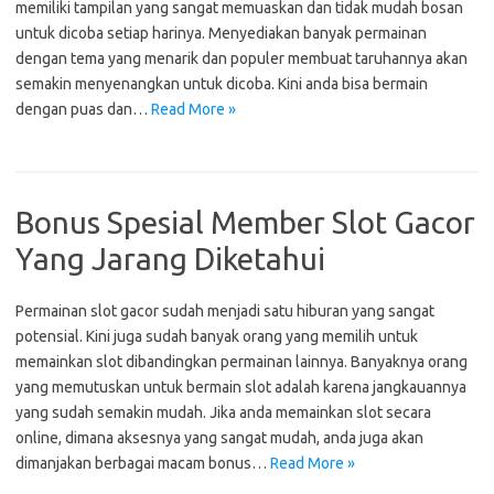
memiliki tampilan yang sangat memuaskan dan tidak mudah bosan
untuk dicoba setiap harinya. Menyediakan banyak permainan
dengan tema yang menarik dan populer membuat taruhannya akan
semakin menyenangkan untuk dicoba. Kini anda bisa bermain
dengan puas dan…
Read More »
Bonus Spesial Member Slot Gacor
Yang Jarang Diketahui
Permainan slot gacor sudah menjadi satu hiburan yang sangat
potensial. Kini juga sudah banyak orang yang memilih untuk
memainkan slot dibandingkan permainan lainnya. Banyaknya orang
yang memutuskan untuk bermain slot adalah karena jangkauannya
yang sudah semakin mudah. Jika anda memainkan slot secara
online, dimana aksesnya yang sangat mudah, anda juga akan
dimanjakan berbagai macam bonus…
Read More »