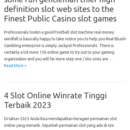
definition slot web sites to the
Finest Public Casino slot games
Professionals lookin a good Football slot machine real money
windfall is basically happy to take notice you to help you Real Bluish
Gambling enterprise is simply Jackpot Professionals. There is
certainly a lot more 150 online game to try out to your gaming
organization and you will far more step one / dos ones are…
Read More »
4 Slot Online Winrate Tinggi
Terbaik 2023
Di tahun 2023 Anda bisa mendapatkan beragam permainan slot
online yang menarik. Sejumlah permainan slot yang ada di sini